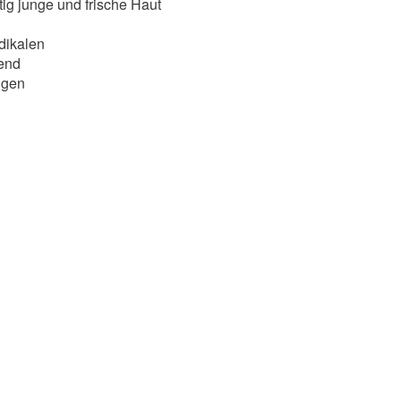
tig junge und frische Haut
adikalen
mend
ngen