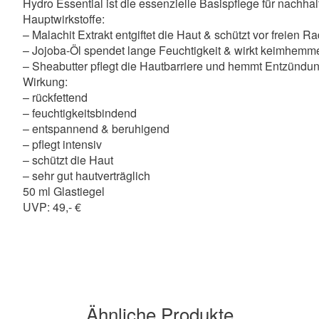
Hydro Essential ist die essenzielle Basispflege für nachhal
Hauptwirkstoffe:
– Malachit Extrakt entgiftet die Haut & schützt vor freien R
– Jojoba-Öl spendet lange Feuchtigkeit & wirkt keimhem
– Sheabutter pflegt die Hautbarriere und hemmt Entzündu
Wirkung:
– rückfettend
– feuchtigkeitsbindend
– entspannend & beruhigend
– pflegt intensiv
– schützt die Haut
– sehr gut hautverträglich
50 ml Glastiegel
UVP: 49,- €
Ähnliche Produkte