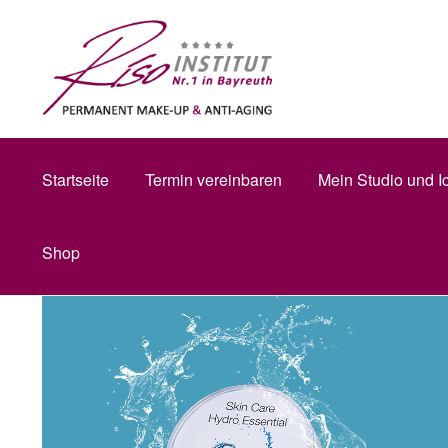
Zur
Zum
Startseite
Produkte
Hydro Essential | 50 ml
Startseite
Navigation
Inhalt
springen
springen
Datenschu
Startseite
Termin vereinbaren
Mein Studio und I
Shop