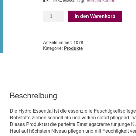
inkl. 19 % MwSt.
zzgl.
Versandkosten
Hydro
In den Warenkorb
Essential
|
50
ml
Artikelnummer:
1078
Menge
Kategorie:
Produkte
Beschreibung
Die Hydro Essential ist die essenzielle Feuchtigkeitspflege
Rohstoffe ziehen schnell ein und wirken sofort pflegend,
Dieses Produkt ist die perfekte Einstiegscreme für junge 
Haut auf höchstem Niveau pflegen und mit Feuchtigkeit v