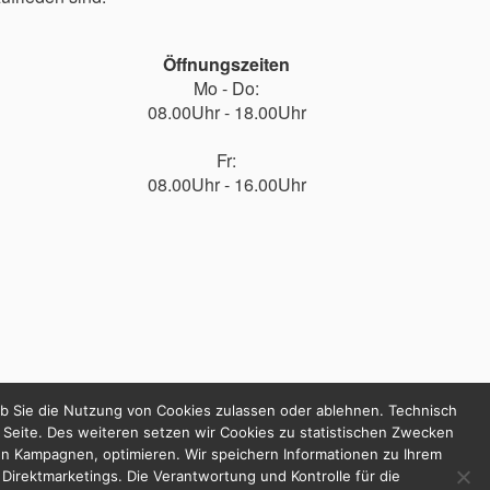
Öffnungszeiten
Mo - Do:
08.00Uhr - 18.00Uhr
Fr:
08.00Uhr - 16.00Uhr
ob Sie die Nutzung von Cookies zulassen oder ablehnen. Technisch
 Seite. Des weiteren setzen wir Cookies zu statistischen Zwecken
en Kampagnen, optimieren. Wir speichern Informationen zu Ihrem
irektmarketings. Die Verantwortung und Kontrolle für die