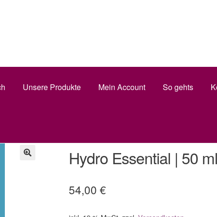
Shop
Mein Account
Warenkorb
AGB
Impressum
tz
ch
Unsere Produkte
Mein Account
So gehts
K
Hydro Essential | 50 m
54,00
€