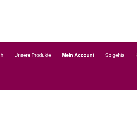
Shop
Mein Account
Warenkorb
AGB
Impressum
tz
ch
Unsere Produkte
Mein Account
So gehts