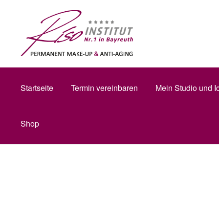
Zur
Zum
Startseite
Mein Account
Startseite
Navigation
Inhalt
springen
springen
Datenschu
Startseite
Termin vereinbaren
Mein Studio und I
Shop